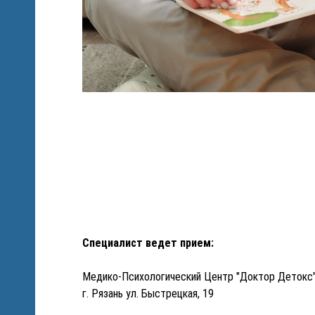
т 2-
ки"
 к
Специалист ведет прием:
Медико-Психологический Центр "Доктор Детокс
г. Рязань ул. Быстрецкая, 19