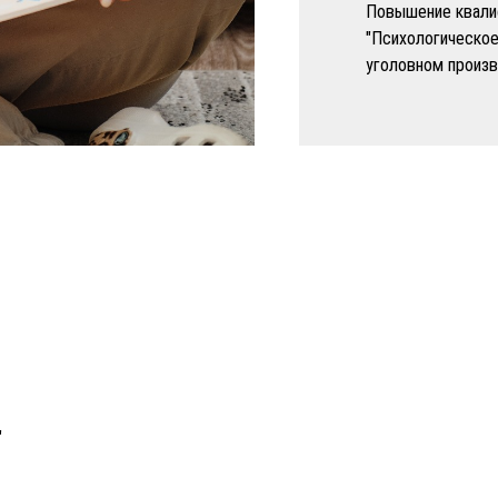
Повышение квалиф
"Психологическо
уголовном произ
"