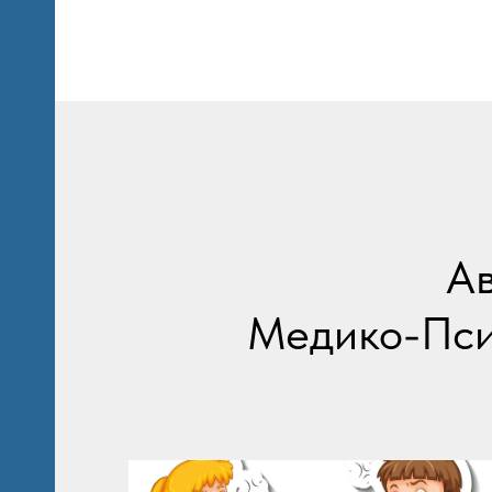
о
и
Ав
Медико-Пси