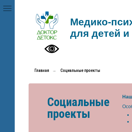
Медико-пси
для детей и
Главная
→
Социальные проекты
ул. Быстрецкая, д. 19
Наш
Позвонить
Социальные
Осо
проекты
г. Рязань,
ул. Быстрецкая, д. 19