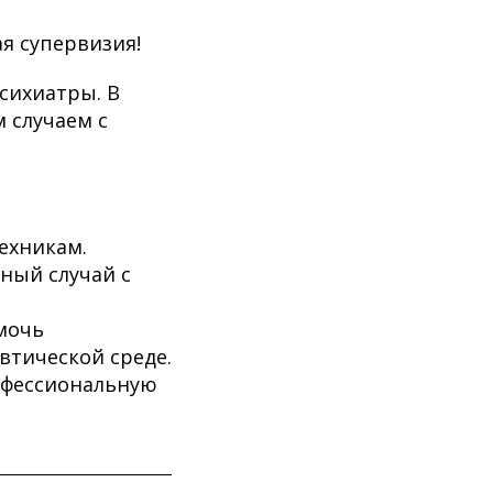
ая супервизия!
сихиатры. В
 случаем с
ехникам.
ный случай с
мочь
втической среде.
рофессиональную